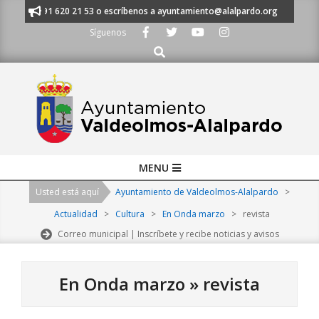
Skip
anos al 91 620 21 53 o escríbenos a ayuntamiento@alalpardo.org
TE ES
to
Síguenos
content
Buscar
Primary
MENU
Navigation
Usted está aquí
Ayuntamiento de Valdeolmos-Alalpardo
>
Menu
Actualidad
>
Cultura
>
En Onda marzo
>
revista
Correo municipal | Inscríbete y recibe noticias y avisos
En Onda marzo »
revista