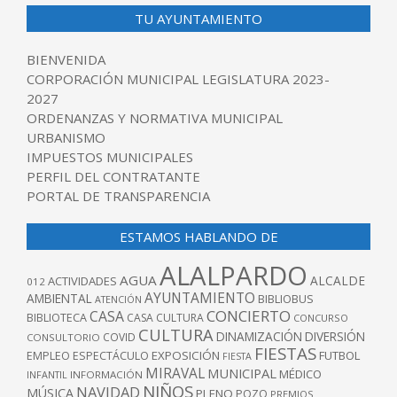
TU AYUNTAMIENTO
BIENVENIDA
CORPORACIÓN MUNICIPAL LEGISLATURA 2023-
2027
ORDENANZAS Y NORMATIVA MUNICIPAL
URBANISMO
IMPUESTOS MUNICIPALES
PERFIL DEL CONTRATANTE
PORTAL DE TRANSPARENCIA
ESTAMOS HABLANDO DE
ALALPARDO
AGUA
ALCALDE
ACTIVIDADES
012
AYUNTAMIENTO
AMBIENTAL
BIBLIOBUS
ATENCIÓN
CONCIERTO
CASA
BIBLIOTECA
CASA CULTURA
CONCURSO
CULTURA
DINAMIZACIÓN
DIVERSIÓN
COVID
CONSULTORIO
FIESTAS
EXPOSICIÓN
FUTBOL
EMPLEO
ESPECTÁCULO
FIESTA
MIRAVAL
MUNICIPAL
MÉDICO
INFANTIL
INFORMACIÓN
NIÑOS
NAVIDAD
MÚSICA
PLENO
POZO
PREMIOS