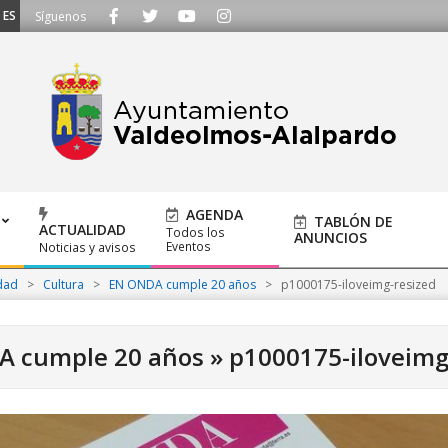
UCHAMOS - Llámanos al 91 620 21 53 o escríbenos a ayuntamiento@alalpardo
Síguenos
AGENDA
TABLÓN DE
ACTUALIDAD
Todos los
ANUNCIOS
Eventos
Noticias y avisos
dad
>
Cultura
>
EN ONDA cumple 20 años
>
p1000175-iloveimg-resized
A cumple 20 años »
p1000175-iloveimg