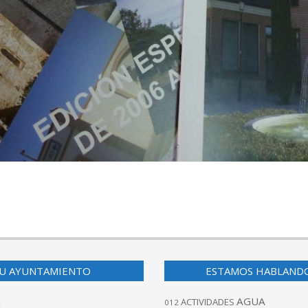
U AYUNTAMIENTO
ESTAMOS HABLAND
AGUA
ACTIVIDADES
012