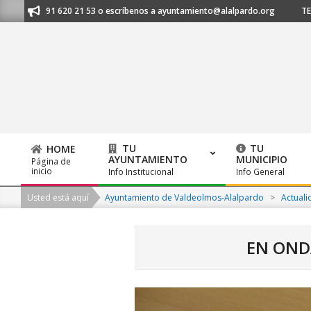
Skip
os al 91 620 21 53 o escríbenos a ayuntamiento@alalpardo.org
TE ESC
to
content
TU
TU
HOME
AYUNTAMIENTO
MUNICIPIO
Página de
Primary
inicio
Info Institucional
Info General
Navigation
Usted está aquí
Ayuntamiento de Valdeolmos-Alalpardo
>
Actuali
Menu
EN OND