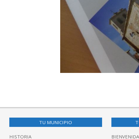
2016-
11-
07
TU MUNICIPIO
T
HISTORIA
BIENVENIDA