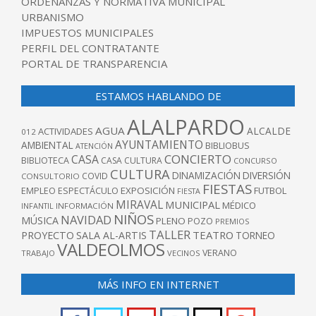
ORDENANZAS Y NORMATIVA MUNICIPAL
URBANISMO
IMPUESTOS MUNICIPALES
PERFIL DEL CONTRATANTE
PORTAL DE TRANSPARENCIA
ESTAMOS HABLANDO DE
ALALPARDO
AGUA
ALCALDE
ACTIVIDADES
012
AYUNTAMIENTO
AMBIENTAL
BIBLIOBUS
ATENCIÓN
CONCIERTO
CASA
BIBLIOTECA
CASA CULTURA
CONCURSO
CULTURA
DINAMIZACIÓN
DIVERSIÓN
COVID
CONSULTORIO
FIESTAS
EXPOSICIÓN
FUTBOL
EMPLEO
ESPECTÁCULO
FIESTA
MIRAVAL
MUNICIPAL
MÉDICO
INFANTIL
INFORMACIÓN
NIÑOS
NAVIDAD
MÚSICA
PLENO
POZO
PREMIOS
TALLER
TEATRO
PROYECTO
SALA AL-ARTIS
TORNEO
VALDEOLMOS
VERANO
TRABAJO
VECINOS
MÁS INFO EN INTERNET