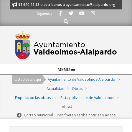
Skip
manos al 91 620 21 53 o escríbenos a ayuntamiento@alalpardo.org
TE E
to
Síguenos
content
Buscar
Primary
MENU
Navigation
Usted está aquí
Ayuntamiento de Valdeolmos-Alalpardo
>
Menu
Actualidad
>
Obras
>
Empezaron las obras en la Pista polivalente de Valdeolmos
>
obra4
Correo municipal | Inscríbete y recibe noticias y avisos