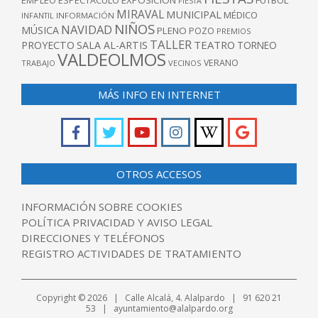
EXPOSICIÓN
FUTBOL
EMPLEO
ESPECTÁCULO
FIESTA
MIRAVAL
MUNICIPAL
MÉDICO
INFANTIL
INFORMACIÓN
NIÑOS
NAVIDAD
MÚSICA
PLENO
POZO
PREMIOS
TALLER
TEATRO
PROYECTO
SALA AL-ARTIS
TORNEO
VALDEOLMOS
VERANO
TRABAJO
VECINOS
MÁS INFO EN INTERNET
OTROS ACCESOS
INFORMACIÓN SOBRE COOKIES
POLÍTICA PRIVACIDAD Y AVISO LEGAL
DIRECCIONES Y TELÉFONOS
REGISTRO ACTIVIDADES DE TRATAMIENTO
Copyright © 2026 | Calle Alcalá, 4. Alalpardo | 91 620 21
53 | ayuntamiento@alalpardo.org