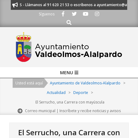
Skip
CUCHAMOS - Llámanos al 91 620 21 53 o escríbenos a ayuntamiento@alalpardo
to
Síguenos
content
Buscar
Primary
MENU
Navigation
Usted está aquí
Ayuntamiento de Valdeolmos-Alalpardo
>
Menu
Actualidad
>
Deporte
>
El Serrucho, una Carrera con mayúscula
Correo municipal | Inscríbete y recibe noticias y avisos
El Serrucho, una Carrera con