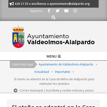
Skip
os al 91 620 21 53 o escríbenos a ayuntamiento@alalpardo.org
TE ESCU
to
Síguenos
content
Buscar
Primary
MENU
Navigation
Usted está aquí
Ayuntamiento de Valdeolmos-Alalpardo
>
Menu
Actualidad
>
Importante
>
El otoño se adentró en la Casa de Niños de Alalpardo para
estimular los sentidos
Correo municipal | Inscríbete y recibe noticias y avisos