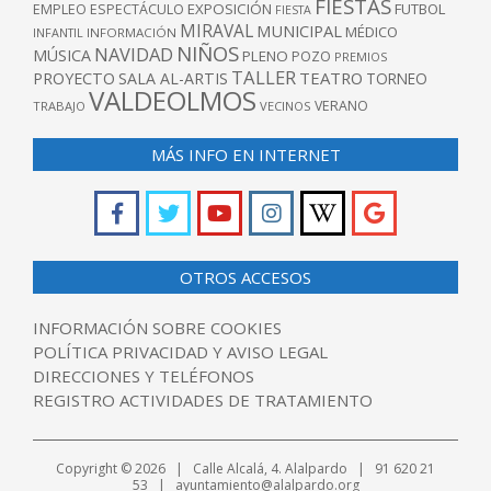
FIESTAS
EXPOSICIÓN
FUTBOL
EMPLEO
ESPECTÁCULO
FIESTA
MIRAVAL
MUNICIPAL
MÉDICO
INFANTIL
INFORMACIÓN
NIÑOS
NAVIDAD
MÚSICA
PLENO
POZO
PREMIOS
TALLER
TEATRO
PROYECTO
SALA AL-ARTIS
TORNEO
VALDEOLMOS
VERANO
TRABAJO
VECINOS
MÁS INFO EN INTERNET
OTROS ACCESOS
INFORMACIÓN SOBRE COOKIES
POLÍTICA PRIVACIDAD Y AVISO LEGAL
DIRECCIONES Y TELÉFONOS
REGISTRO ACTIVIDADES DE TRATAMIENTO
Copyright © 2026 | Calle Alcalá, 4. Alalpardo | 91 620 21
53 | ayuntamiento@alalpardo.org