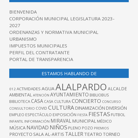
BIENVENIDA
CORPORACIÓN MUNICIPAL LEGISLATURA 2023-
2027
ORDENANZAS Y NORMATIVA MUNICIPAL
URBANISMO
IMPUESTOS MUNICIPALES
PERFIL DEL CONTRATANTE
PORTAL DE TRANSPARENCIA
ESTAMOS HABLANDO DE
ALALPARDO
AGUA
ALCALDE
ACTIVIDADES
012
AYUNTAMIENTO
AMBIENTAL
BIBLIOBUS
ATENCIÓN
CONCIERTO
CASA
BIBLIOTECA
CASA CULTURA
CONCURSO
CULTURA
DINAMIZACIÓN
DIVERSIÓN
COVID
CONSULTORIO
FIESTAS
EXPOSICIÓN
FUTBOL
EMPLEO
ESPECTÁCULO
FIESTA
MIRAVAL
MUNICIPAL
MÉDICO
INFANTIL
INFORMACIÓN
NIÑOS
NAVIDAD
MÚSICA
PLENO
POZO
PREMIOS
TALLER
TEATRO
PROYECTO
SALA AL-ARTIS
TORNEO