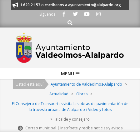
Skip
anos al 91 620 21 53 o escríbenos a ayuntamiento@alalpardo.org
TE ES
to
Síguenos
content
Buscar
Primary
MENU
Navigation
Usted está aquí
Ayuntamiento de Valdeolmos-Alalpardo
>
Menu
Actualidad
>
Obras
>
El Consejero de Transportes visita las obras de pavimentación de
la travesía urbana de Alalpardo / Video y fotos
>
alcalde y consejero
Correo municipal | Inscríbete y recibe noticias y avisos