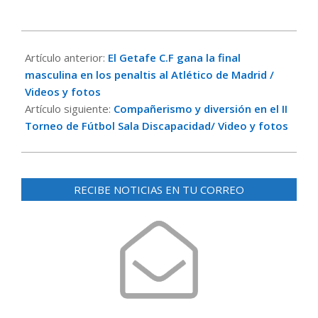
2024-
05-
Artículo anterior:
El Getafe C.F gana la final
05
masculina en los penaltis al Atlético de Madrid /
Videos y fotos
Artículo siguiente:
Compañerismo y diversión en el II
Torneo de Fútbol Sala Discapacidad/ Video y fotos
RECIBE NOTICIAS EN TU CORREO