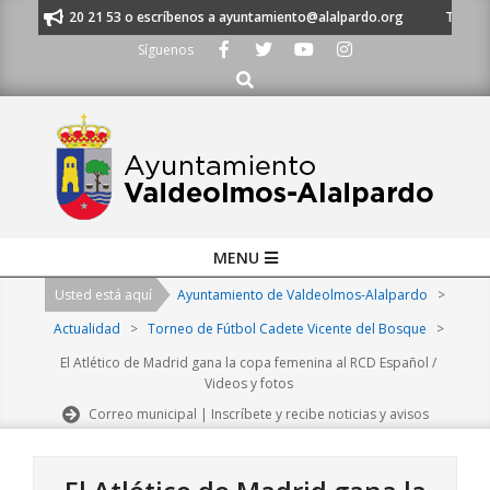
Skip
al 91 620 21 53 o escríbenos a ayuntamiento@alalpardo.org
TE ESCUCHA
to
Síguenos
content
Buscar
Primary
MENU
Navigation
Usted está aquí
Ayuntamiento de Valdeolmos-Alalpardo
>
Menu
Actualidad
>
Torneo de Fútbol Cadete Vicente del Bosque
>
El Atlético de Madrid gana la copa femenina al RCD Español /
Videos y fotos
Correo municipal | Inscríbete y recibe noticias y avisos