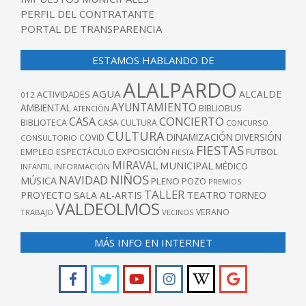
PERFIL DEL CONTRATANTE
PORTAL DE TRANSPARENCIA
ESTAMOS HABLANDO DE
ALALPARDO
AGUA
ALCALDE
ACTIVIDADES
012
AYUNTAMIENTO
AMBIENTAL
BIBLIOBUS
ATENCIÓN
CONCIERTO
CASA
BIBLIOTECA
CASA CULTURA
CONCURSO
CULTURA
DINAMIZACIÓN
DIVERSIÓN
COVID
CONSULTORIO
FIESTAS
EXPOSICIÓN
FUTBOL
EMPLEO
ESPECTÁCULO
FIESTA
MIRAVAL
MUNICIPAL
MÉDICO
INFANTIL
INFORMACIÓN
NIÑOS
NAVIDAD
MÚSICA
PLENO
POZO
PREMIOS
TALLER
TEATRO
PROYECTO
SALA AL-ARTIS
TORNEO
VALDEOLMOS
VERANO
TRABAJO
VECINOS
MÁS INFO EN INTERNET