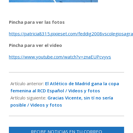
Pincha para ver las fotos
https://patricia8315.pixieset.com/feddig2008vscolegiosagr
Pincha para ver el video
https://www.youtube.com/watch?v=znaEUPcvyvs
2024-
05-
Artículo anterior:
El Atlético de Madrid gana la copa
05
femenina al RCD Español / Videos y fotos
Artículo siguiente:
Gracias Vicente, sin tí no sería
posible / Videos y fotos
RECIBE NOTICIAS EN TU CORREO