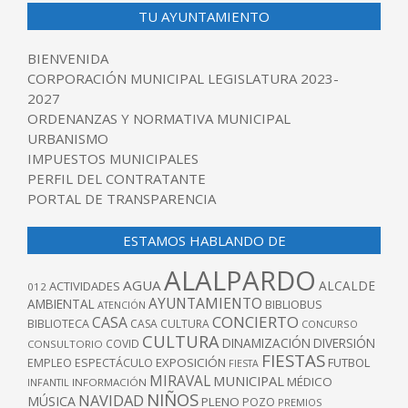
TU AYUNTAMIENTO
BIENVENIDA
CORPORACIÓN MUNICIPAL LEGISLATURA 2023-
2027
ORDENANZAS Y NORMATIVA MUNICIPAL
URBANISMO
IMPUESTOS MUNICIPALES
PERFIL DEL CONTRATANTE
PORTAL DE TRANSPARENCIA
ESTAMOS HABLANDO DE
ALALPARDO
AGUA
ALCALDE
ACTIVIDADES
012
AYUNTAMIENTO
AMBIENTAL
BIBLIOBUS
ATENCIÓN
CONCIERTO
CASA
BIBLIOTECA
CASA CULTURA
CONCURSO
CULTURA
DINAMIZACIÓN
DIVERSIÓN
COVID
CONSULTORIO
FIESTAS
EXPOSICIÓN
FUTBOL
EMPLEO
ESPECTÁCULO
FIESTA
MIRAVAL
MUNICIPAL
MÉDICO
INFANTIL
INFORMACIÓN
NIÑOS
NAVIDAD
MÚSICA
PLENO
POZO
PREMIOS