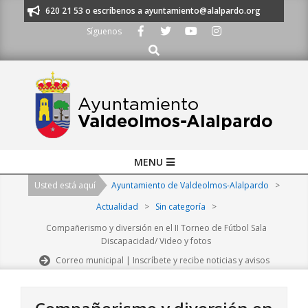
Skip
s al 91 620 21 53 o escríbenos a ayuntamiento@alalpardo.org
TE ESCU
to
Síguenos
content
Buscar
Primary
MENU
Navigation
Usted está aquí
Ayuntamiento de Valdeolmos-Alalpardo
>
Menu
Actualidad
>
Sin categoría
>
Compañerismo y diversión en el II Torneo de Fútbol Sala
Discapacidad/ Video y fotos
Correo municipal | Inscríbete y recibe noticias y avisos