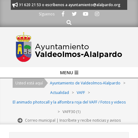
Skip
manos al 91 620 21 53 o escríbenos a ayuntamiento@alalpardo.org
TE E
to
Síguenos
content
Buscar
Primary
MENU
Navigation
Usted está aquí
Ayuntamiento de Valdeolmos-Alalpardo
>
Menu
Actualidad
>
VAFF
>
El animado photocall y la alfombra roja del VAFF / Fotos y videos
>
VAFF30 (1)
Correo municipal | Inscríbete y recibe noticias y avisos