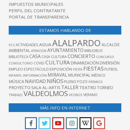
IMPUESTOS MUNICIPALES
PERFIL DEL CONTRATANTE
PORTAL DE TRANSPARENCIA
ESTAMOS HABLANDO DE
ALALPARDO
AGUA
ALCALDE
ACTIVIDADES
012
AYUNTAMIENTO
AMBIENTAL
BIBLIOBUS
ATENCIÓN
CONCIERTO
CASA
BIBLIOTECA
CASA CULTURA
CONCURSO
CULTURA
DINAMIZACIÓN
DIVERSIÓN
COVID
CONSULTORIO
FIESTAS
EXPOSICIÓN
FUTBOL
EMPLEO
ESPECTÁCULO
FIESTA
MIRAVAL
MUNICIPAL
MÉDICO
INFANTIL
INFORMACIÓN
NIÑOS
NAVIDAD
MÚSICA
PLENO
POZO
PREMIOS
TALLER
TEATRO
PROYECTO
SALA AL-ARTIS
TORNEO
VALDEOLMOS
VERANO
TRABAJO
VECINOS
MÁS INFO EN INTERNET