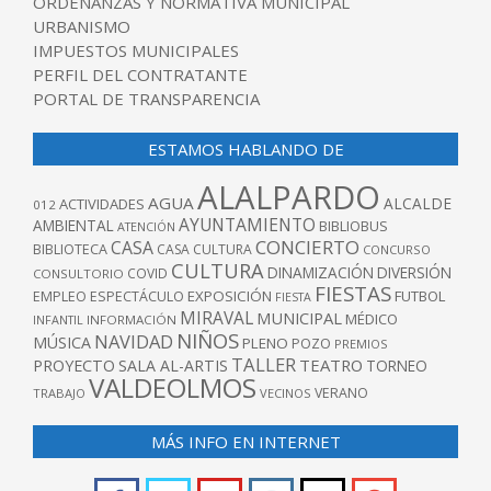
ORDENANZAS Y NORMATIVA MUNICIPAL
URBANISMO
IMPUESTOS MUNICIPALES
PERFIL DEL CONTRATANTE
PORTAL DE TRANSPARENCIA
ESTAMOS HABLANDO DE
ALALPARDO
AGUA
ALCALDE
ACTIVIDADES
012
AYUNTAMIENTO
AMBIENTAL
BIBLIOBUS
ATENCIÓN
CONCIERTO
CASA
BIBLIOTECA
CASA CULTURA
CONCURSO
CULTURA
DINAMIZACIÓN
DIVERSIÓN
COVID
CONSULTORIO
FIESTAS
EXPOSICIÓN
FUTBOL
EMPLEO
ESPECTÁCULO
FIESTA
MIRAVAL
MUNICIPAL
MÉDICO
INFANTIL
INFORMACIÓN
NIÑOS
NAVIDAD
MÚSICA
PLENO
POZO
PREMIOS
TALLER
TEATRO
PROYECTO
SALA AL-ARTIS
TORNEO
VALDEOLMOS
VERANO
TRABAJO
VECINOS
MÁS INFO EN INTERNET