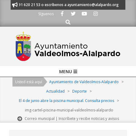
Skip
manos al 91 620 21 53 o escríbenos a ayuntamiento@alalpardo.org
TE E
to
Síguenos
content
Buscar
Primary
MENU
Navigation
Usted está aquí
Ayuntamiento de Valdeolmos-Alalpardo
>
Menu
Actualidad
>
Deporte
>
El 4 de junio abre la piscina municipal. Consulta precios
>
img-cartel-piscina-municipal-valdeolmos-alalpardo
Correo municipal | Inscríbete y recibe noticias y avisos