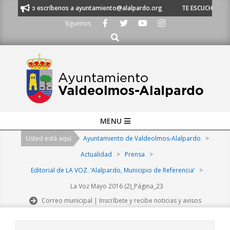
Skip
620 21 53 o escríbenos a ayuntamiento@alalpardo.org
TE ESCUCHAMOS -
to
Síguenos
content
Buscar
Primary
MENU
Navigation
Usted está aquí
Ayuntamiento de Valdeolmos-Alalpardo
>
Menu
Actualidad
>
Prensa
>
Editorial de LA VOZ. ‘Alalpardo, Municipio de Referencia’
>
La Voz Mayo 2016 (2)_Página_23
Correo municipal | Inscríbete y recibe noticias y avisos