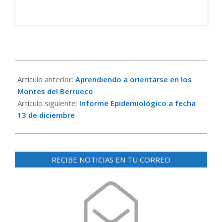
2020-
12-
Artículo anterior:
Aprendiendo a orientarse en los
15
Montes del Berrueco
Artículo siguiente:
Informe Epidemiológico a fecha
13 de diciembre
RECIBE NOTICIAS EN TU CORREO