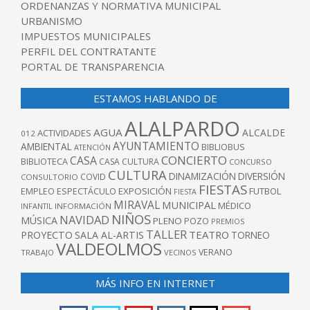
ORDENANZAS Y NORMATIVA MUNICIPAL
URBANISMO
IMPUESTOS MUNICIPALES
PERFIL DEL CONTRATANTE
PORTAL DE TRANSPARENCIA
ESTAMOS HABLANDO DE
ALALPARDO
AGUA
ALCALDE
ACTIVIDADES
012
AYUNTAMIENTO
AMBIENTAL
BIBLIOBUS
ATENCIÓN
CONCIERTO
CASA
BIBLIOTECA
CASA CULTURA
CONCURSO
CULTURA
DINAMIZACIÓN
DIVERSIÓN
COVID
CONSULTORIO
FIESTAS
EXPOSICIÓN
FUTBOL
EMPLEO
ESPECTÁCULO
FIESTA
MIRAVAL
MUNICIPAL
MÉDICO
INFANTIL
INFORMACIÓN
NIÑOS
NAVIDAD
MÚSICA
PLENO
POZO
PREMIOS
TALLER
TEATRO
PROYECTO
SALA AL-ARTIS
TORNEO
VALDEOLMOS
VERANO
TRABAJO
VECINOS
MÁS INFO EN INTERNET