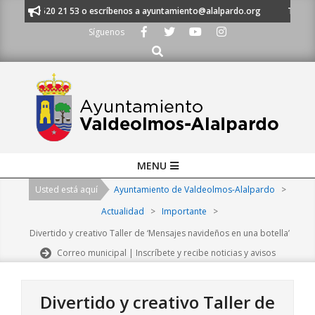
Skip
s al 91 620 21 53 o escríbenos a ayuntamiento@alalpardo.org
TE ESCU
to
Síguenos
content
Buscar
Primary
MENU
Navigation
Usted está aquí
Ayuntamiento de Valdeolmos-Alalpardo
>
Menu
Actualidad
>
Importante
>
Divertido y creativo Taller de ‘Mensajes navideños en una botella’
Correo municipal | Inscríbete y recibe noticias y avisos
Divertido y creativo Taller de