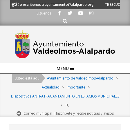
Skip
620 21 53 o escríbenos a ayuntamiento@alalpardo.org
TE ESCUCHAMOS -
to
Síguenos
content
Buscar
Primary
MENU
Navigation
Usted está aquí
Ayuntamiento de Valdeolmos-Alalpardo
>
Menu
Actualidad
>
Importante
>
Dispositivos ANTI-ATRAGANTAMIENTO EN ESPACIOS MUNICIPALES
>
TU
Correo municipal | Inscríbete y recibe noticias y avisos