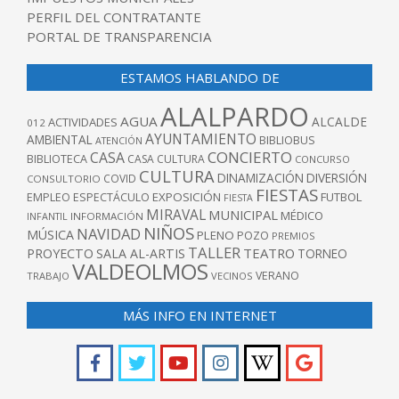
PERFIL DEL CONTRATANTE
PORTAL DE TRANSPARENCIA
ESTAMOS HABLANDO DE
ALALPARDO
AGUA
ALCALDE
ACTIVIDADES
012
AYUNTAMIENTO
AMBIENTAL
BIBLIOBUS
ATENCIÓN
CONCIERTO
CASA
BIBLIOTECA
CASA CULTURA
CONCURSO
CULTURA
DINAMIZACIÓN
DIVERSIÓN
COVID
CONSULTORIO
FIESTAS
EXPOSICIÓN
FUTBOL
EMPLEO
ESPECTÁCULO
FIESTA
MIRAVAL
MUNICIPAL
MÉDICO
INFANTIL
INFORMACIÓN
NIÑOS
NAVIDAD
MÚSICA
PLENO
POZO
PREMIOS
TALLER
TEATRO
PROYECTO
SALA AL-ARTIS
TORNEO
VALDEOLMOS
VERANO
TRABAJO
VECINOS
MÁS INFO EN INTERNET