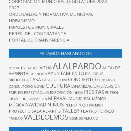
CORPORACIÓN MUNICIPAL LEGISLATURA 2023-
2027
ORDENANZAS Y NORMATIVA MUNICIPAL
URBANISMO
IMPUESTOS MUNICIPALES
PERFIL DEL CONTRATANTE
PORTAL DE TRANSPARENCIA
ESTAMOS HABLANDO DE
ALALPARDO
AGUA
ALCALDE
ACTIVIDADES
012
AYUNTAMIENTO
AMBIENTAL
BIBLIOBUS
ATENCIÓN
CONCIERTO
CASA
BIBLIOTECA
CASA CULTURA
CONCURSO
CULTURA
DINAMIZACIÓN
DIVERSIÓN
COVID
CONSULTORIO
FIESTAS
EXPOSICIÓN
FUTBOL
EMPLEO
ESPECTÁCULO
FIESTA
MIRAVAL
MUNICIPAL
MÉDICO
INFANTIL
INFORMACIÓN
NIÑOS
NAVIDAD
MÚSICA
PLENO
POZO
PREMIOS
TALLER
TEATRO
PROYECTO
SALA AL-ARTIS
TORNEO
VALDEOLMOS
VERANO
TRABAJO
VECINOS