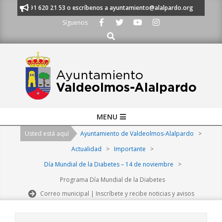
Skip
anos al 91 620 21 53 o escríbenos a ayuntamiento@alalpardo.org
TE E
to
Síguenos
content
Buscar
Primary
MENU
Navigation
Usted está aquí
Ayuntamiento de Valdeolmos-Alalpardo
>
Menu
Actualidad
>
Importante
>
Día Mundial de la Diabetes – 14 de noviembre
>
Programa Día Mundial de la Diabetes
Correo municipal | Inscríbete y recibe noticias y avisos