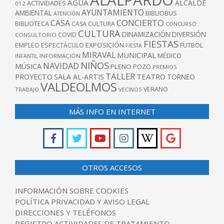
ALALPARDO
AGUA
ALCALDE
ACTIVIDADES
012
AYUNTAMIENTO
AMBIENTAL
BIBLIOBUS
ATENCIÓN
CONCIERTO
CASA
BIBLIOTECA
CASA CULTURA
CONCURSO
CULTURA
DINAMIZACIÓN
DIVERSIÓN
COVID
CONSULTORIO
FIESTAS
EXPOSICIÓN
FUTBOL
EMPLEO
ESPECTÁCULO
FIESTA
MIRAVAL
MUNICIPAL
MÉDICO
INFANTIL
INFORMACIÓN
NIÑOS
NAVIDAD
MÚSICA
PLENO
POZO
PREMIOS
TALLER
TEATRO
PROYECTO
SALA AL-ARTIS
TORNEO
VALDEOLMOS
VERANO
TRABAJO
VECINOS
MÁS INFO EN INTERNET
OTROS ACCESOS
INFORMACIÓN SOBRE COOKIES
POLÍTICA PRIVACIDAD Y AVISO LEGAL
DIRECCIONES Y TELÉFONOS
REGISTRO ACTIVIDADES DE TRATAMIENTO