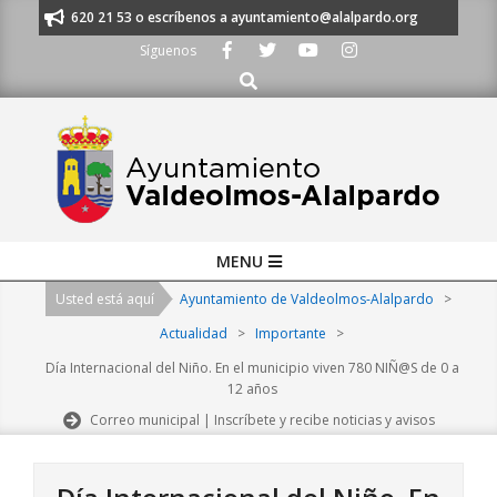
Skip
s al 91 620 21 53 o escríbenos a ayuntamiento@alalpardo.org
TE ESCU
to
Síguenos
content
Buscar
Primary
MENU
Navigation
Usted está aquí
Ayuntamiento de Valdeolmos-Alalpardo
>
Menu
Actualidad
>
Importante
>
Día Internacional del Niño. En el municipio viven 780 NIÑ@S de 0 a
12 años
Correo municipal | Inscríbete y recibe noticias y avisos