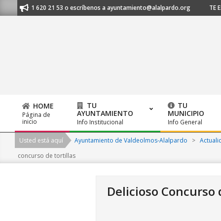
Skip
l 91 620 21 53 o escríbenos a ayuntamiento@alalpardo.org
TE ESCUCHA
to
content
TU
TU
HOME
AYUNTAMIENTO
MUNICIPIO
Página de
Primary
inicio
Info Institucional
Info General
Navigation
Usted está aquí
Ayuntamiento de Valdeolmos-Alalpardo
>
Actuali
Menu
concurso de tortillas
Delicioso Concurso d