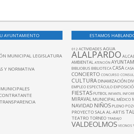
U AYUNTAMIENTO
ESTAMOS HABLAND
AGUA
ACTIVIDADES
012
ALALPARDO
ÓN MUNICIPAL LEGISLATURA
ALCA
AYUNTAM
AMBIENTAL
ATENCIÓN
CASA
BIBLIOBUS
S Y NORMATIVA
BIBLIOTECA
CASA
CONCIERTO
CONCURSO
CONSUL
CULTURA
DINAMIZACIÓN
DI
EXPOSICI
EMPLEO
ESPECTÁCULO
 MUNICIPALES
FIESTAS
FUTBOL
INFANTIL
INFOR
 CONTRATANTE
MIRAVAL
MUNICIPAL
MÉDICO
 TRANSPARENCIA
NIÑOS
NAVIDAD
PLENO
POZ
TA
PROYECTO
SALA AL-ARTIS
TEATRO
TORNEO
TRABAJO
VALDEOLMOS
VECINOS