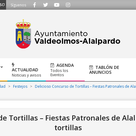
MOS - Llámanos al 91 620 21 53 o escríbenos a ayuntamiento@alalpardo.org
Síguenos
AGENDA
TABLÓN DE
ACTUALIDAD
Todos los
ANUNCIOS
Eventos
Noticias y avisos
dad
>
Festejos
>
Delicioso Concurso de Tortillas – Fiestas Patronales de Al
e Tortillas – Fiestas Patronales de Ala
tortillas