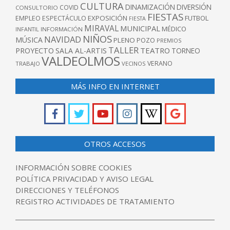
CULTURA
DINAMIZACIÓN
DIVERSIÓN
COVID
CONSULTORIO
FIESTAS
EXPOSICIÓN
FUTBOL
EMPLEO
ESPECTÁCULO
FIESTA
MIRAVAL
MUNICIPAL
MÉDICO
INFANTIL
INFORMACIÓN
NIÑOS
NAVIDAD
MÚSICA
PLENO
POZO
PREMIOS
TALLER
TEATRO
PROYECTO
SALA AL-ARTIS
TORNEO
VALDEOLMOS
VERANO
TRABAJO
VECINOS
MÁS INFO EN INTERNET
OTROS ACCESOS
INFORMACIÓN SOBRE COOKIES
POLÍTICA PRIVACIDAD Y AVISO LEGAL
DIRECCIONES Y TELÉFONOS
REGISTRO ACTIVIDADES DE TRATAMIENTO