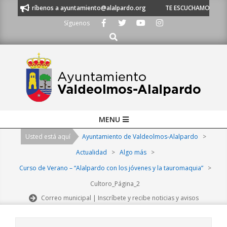
Skip
1 53 o escríbenos a ayuntamiento@alalpardo.org
TE ESCUCHAMOS - Llám
to
Síguenos
content
Buscar
Primary
MENU
Navigation
Usted está aquí
Ayuntamiento de Valdeolmos-Alalpardo
>
Menu
Actualidad
>
Algo más
>
Curso de Verano – “Alalpardo con los jóvenes y la tauromaquia”
>
Cultoro_Página_2
Correo municipal | Inscríbete y recibe noticias y avisos