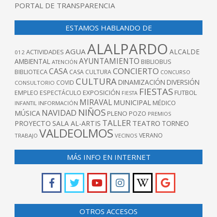
PORTAL DE TRANSPARENCIA
ESTAMOS HABLANDO DE
ALALPARDO
AGUA
ALCALDE
ACTIVIDADES
012
AYUNTAMIENTO
AMBIENTAL
BIBLIOBUS
ATENCIÓN
CONCIERTO
CASA
BIBLIOTECA
CASA CULTURA
CONCURSO
CULTURA
DINAMIZACIÓN
DIVERSIÓN
COVID
CONSULTORIO
FIESTAS
EXPOSICIÓN
FUTBOL
EMPLEO
ESPECTÁCULO
FIESTA
MIRAVAL
MUNICIPAL
MÉDICO
INFANTIL
INFORMACIÓN
NIÑOS
NAVIDAD
MÚSICA
PLENO
POZO
PREMIOS
TALLER
TEATRO
PROYECTO
SALA AL-ARTIS
TORNEO
VALDEOLMOS
VERANO
TRABAJO
VECINOS
MÁS INFO EN INTERNET
OTROS ACCESOS