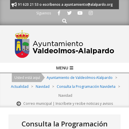
Skip
manos al 91 620 21 53 o escríbenos a ayuntamiento@alalpardo.org
TE E
to
Síguenos
content
Buscar
Primary
MENU
Navigation
Usted está aquí
Ayuntamiento de Valdeolmos-Alalpardo
>
Menu
Actualidad
>
Navidad
>
Consulta la Programación Navideña
>
Navidad
Correo municipal | Inscríbete y recibe noticias y avisos
Consulta la Programación