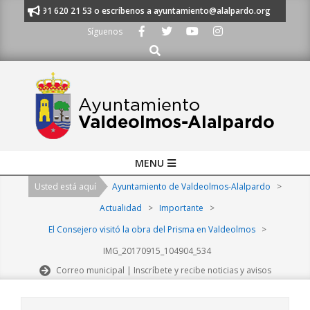
Skip
anos al 91 620 21 53 o escríbenos a ayuntamiento@alalpardo.org
TE E
to
Síguenos
content
Buscar
Primary
MENU
Navigation
Usted está aquí
Ayuntamiento de Valdeolmos-Alalpardo
>
Menu
Actualidad
>
Importante
>
El Consejero visitó la obra del Prisma en Valdeolmos
>
IMG_20170915_104904_534
Correo municipal | Inscríbete y recibe noticias y avisos