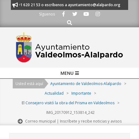
Skip
anos al 91 620 21 53 o escríbenos a ayuntamiento@alalpardo.org
TE E
to
Síguenos
content
Buscar
Primary
MENU
Navigation
Usted está aquí
Ayuntamiento de Valdeolmos-Alalpardo
>
Menu
Actualidad
>
Importante
>
El Consejero visitó la obra del Prisma en Valdeolmos
>
IMG_20170912_153814_242
Correo municipal | Inscríbete y recibe noticias y avisos