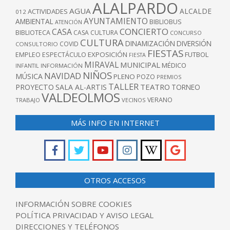
ALALPARDO
AGUA
ALCALDE
ACTIVIDADES
012
AYUNTAMIENTO
AMBIENTAL
BIBLIOBUS
ATENCIÓN
CONCIERTO
CASA
BIBLIOTECA
CASA CULTURA
CONCURSO
CULTURA
DINAMIZACIÓN
DIVERSIÓN
COVID
CONSULTORIO
FIESTAS
EXPOSICIÓN
FUTBOL
EMPLEO
ESPECTÁCULO
FIESTA
MIRAVAL
MUNICIPAL
MÉDICO
INFANTIL
INFORMACIÓN
NIÑOS
NAVIDAD
MÚSICA
PLENO
POZO
PREMIOS
TALLER
TEATRO
PROYECTO
SALA AL-ARTIS
TORNEO
VALDEOLMOS
VERANO
TRABAJO
VECINOS
MÁS INFO EN INTERNET
OTROS ACCESOS
INFORMACIÓN SOBRE COOKIES
POLÍTICA PRIVACIDAD Y AVISO LEGAL
DIRECCIONES Y TELÉFONOS