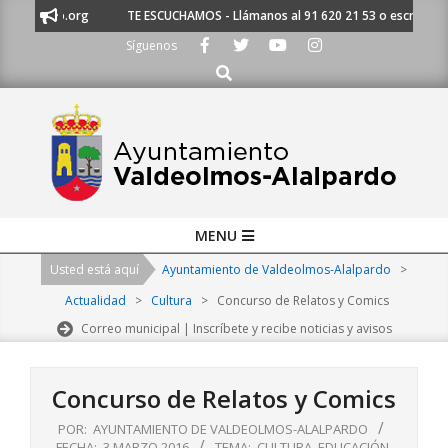
Skip
alalpardo.org
TE ESCUCHAMOS - Llámanos al 91 620 21 53 o escríbenos
to
Síguenos
content
Buscar
Primary
MENU
Navigation
Usted está aquí
Ayuntamiento de Valdeolmos-Alalpardo
>
Menu
Actualidad
>
Cultura
>
Concurso de Relatos y Comics
Correo municipal | Inscríbete y recibe noticias y avisos
Concurso de Relatos y Comics
POR:
AYUNTAMIENTO DE VALDEOLMOS-ALALPARDO
FECHA:
3 MARZO 2016
TEMA:
CULTURA
,
EDUCACIÓN
,