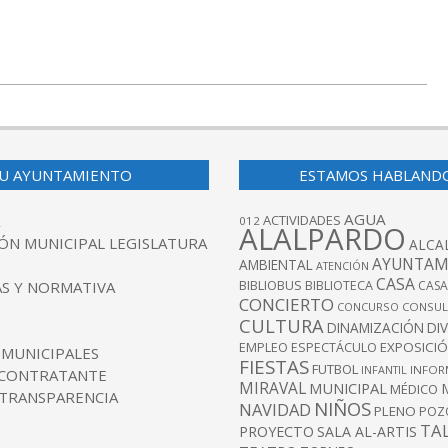
U AYUNTAMIENTO
ESTAMOS HABLAND
AGUA
ACTIVIDADES
012
ALALPARDO
ÓN MUNICIPAL LEGISLATURA
ALCA
AYUNTAM
AMBIENTAL
ATENCIÓN
CASA
BIBLIOBUS
S Y NORMATIVA
BIBLIOTECA
CASA
CONCIERTO
CONCURSO
CONSUL
CULTURA
DINAMIZACIÓN
DI
EXPOSICI
EMPLEO
ESPECTÁCULO
 MUNICIPALES
FIESTAS
FUTBOL
INFANTIL
INFOR
 CONTRATANTE
MIRAVAL
MUNICIPAL
MÉDICO
 TRANSPARENCIA
NIÑOS
NAVIDAD
PLENO
POZ
TA
PROYECTO
SALA AL-ARTIS