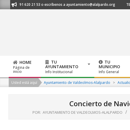
Skip
anos al 91 620 21 53 o escríbenos a ayuntamiento@alalpardo.org
TE E
to
content
TU
TU
HOME
AYUNTAMIENTO
MUNICIPIO
Página de
Primary
inicio
Info Institucional
Info General
Navigation
Usted está aquí
Ayuntamiento de Valdeolmos-Alalpardo
>
Actuali
Menu
Concierto de Nav
POR:
AYUNTAMIENTO DE VALDEOLMOS-ALALPARDO