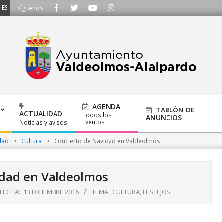
SCUCHAMOS - Llámanos al 91 620 21 53 o escríbenos a ayuntamiento@alalpard
Síguenos
AGENDA
TABLÓN DE
ACTUALIDAD
Todos los
ANUNCIOS
Eventos
Noticias y avisos
dad
>
Cultura
>
Concierto de Navidad en Valdeolmos
idad en Valdeolmos
FECHA:
13 DICIEMBRE 2016
TEMA:
CULTURA
,
FESTEJOS