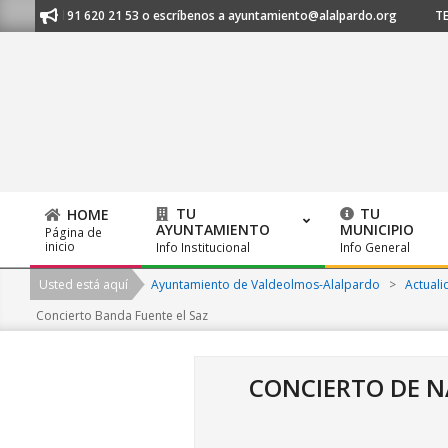
Skip
nos al 91 620 21 53 o escríbenos a ayuntamiento@alalpardo.org
TE ES
to
content
TU
TU
HOME
AYUNTAMIENTO
MUNICIPIO
Página de
Primary
inicio
Info Institucional
Info General
Navigation
Usted está aquí
Ayuntamiento de Valdeolmos-Alalpardo
>
Actuali
Menu
Concierto Banda Fuente el Saz
CONCIERTO DE NA