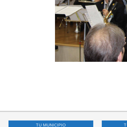
2018-
12-
23
TU MUNICIPIO
T