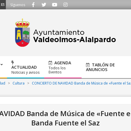
CUCHAMOS - Llámanos al 91 620 21 53 o escríbenos a ayuntamiento@alalpardo
Síguenos
AGENDA
TABLÓN DE
ACTUALIDAD
Todos los
ANUNCIOS
Eventos
Noticias y avisos
dad
>
Cultura
>
CONCIERTO DE NAVIDAD Banda de Música de «Fuente el Sa
VIDAD Banda de Música de «Fuente el
Banda Fuente el Saz