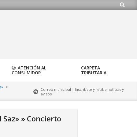
Buscar
.org
ATENCIÓN AL
CARPETA
CONSUMIDOR
TRIBUTARIA
z»
>
Correo municipal | Inscríbete y recibe noticias y
avisos
 Saz» »
Concierto