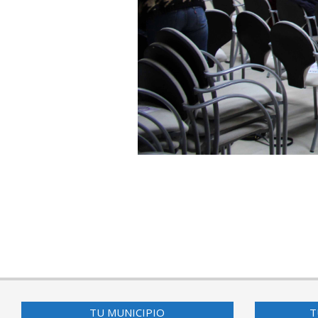
2018-
12-
23
TU MUNICIPIO
T