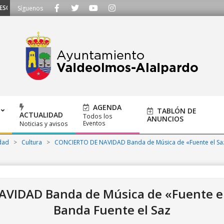
UCHAMOS - Llámanos al 91 620 21 53 o escríbenos a ayuntamiento@alalpardo
Síguenos
AGENDA
TABLÓN DE
ACTUALIDAD
Todos los
ANUNCIOS
Eventos
Noticias y avisos
dad
>
Cultura
>
CONCIERTO DE NAVIDAD Banda de Música de «Fuente el Sa
VIDAD Banda de Música de «Fuente el
Banda Fuente el Saz