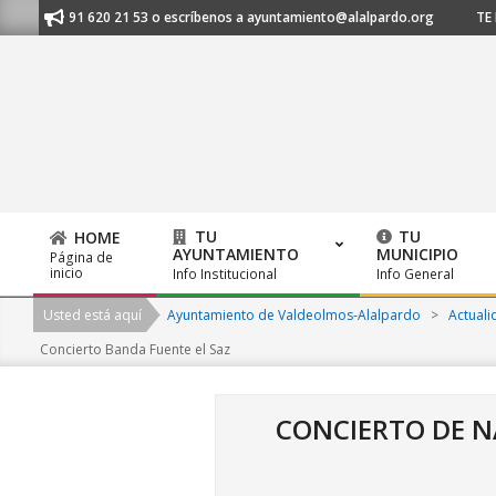
Skip
os al 91 620 21 53 o escríbenos a ayuntamiento@alalpardo.org
TE ESC
to
content
TU
TU
HOME
AYUNTAMIENTO
MUNICIPIO
Página de
Primary
inicio
Info Institucional
Info General
Navigation
Usted está aquí
Ayuntamiento de Valdeolmos-Alalpardo
>
Actuali
Menu
Concierto Banda Fuente el Saz
CONCIERTO DE NA