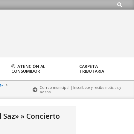
Buscar
.org
ATENCIÓN AL
CARPETA
CONSUMIDOR
TRIBUTARIA
z»
>
Correo municipal | Inscríbete y recibe noticias y
avisos
 Saz» »
Concierto