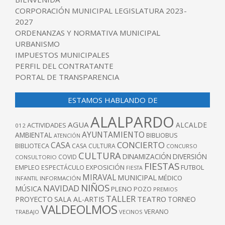
CORPORACIÓN MUNICIPAL LEGISLATURA 2023-
2027
ORDENANZAS Y NORMATIVA MUNICIPAL
URBANISMO
IMPUESTOS MUNICIPALES
PERFIL DEL CONTRATANTE
PORTAL DE TRANSPARENCIA
ESTAMOS HABLANDO DE
ALALPARDO
AGUA
ALCALDE
ACTIVIDADES
012
AYUNTAMIENTO
AMBIENTAL
BIBLIOBUS
ATENCIÓN
CONCIERTO
CASA
BIBLIOTECA
CASA CULTURA
CONCURSO
CULTURA
DINAMIZACIÓN
DIVERSIÓN
COVID
CONSULTORIO
FIESTAS
EXPOSICIÓN
FUTBOL
EMPLEO
ESPECTÁCULO
FIESTA
MIRAVAL
MUNICIPAL
MÉDICO
INFANTIL
INFORMACIÓN
NIÑOS
NAVIDAD
MÚSICA
PLENO
POZO
PREMIOS
TALLER
TEATRO
PROYECTO
SALA AL-ARTIS
TORNEO
VALDEOLMOS
VERANO
TRABAJO
VECINOS