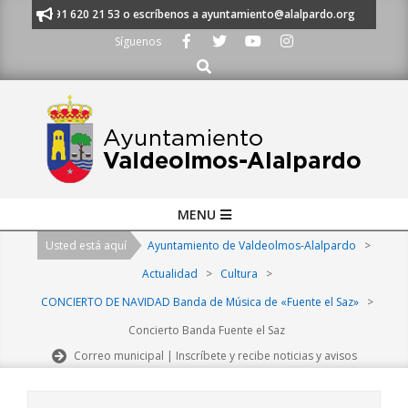
Skip
anos al 91 620 21 53 o escríbenos a ayuntamiento@alalpardo.org
TE E
to
Síguenos
content
Buscar
Primary
MENU
Navigation
Usted está aquí
Ayuntamiento de Valdeolmos-Alalpardo
>
Menu
Actualidad
>
Cultura
>
CONCIERTO DE NAVIDAD Banda de Música de «Fuente el Saz»
>
Concierto Banda Fuente el Saz
Correo municipal | Inscríbete y recibe noticias y avisos