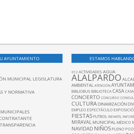
U AYUNTAMIENTO
ESTAMOS HABLAND
AGUA
ACTIVIDADES
012
ALALPARDO
ÓN MUNICIPAL LEGISLATURA
ALCA
AYUNTAM
AMBIENTAL
ATENCIÓN
CASA
BIBLIOBUS
S Y NORMATIVA
BIBLIOTECA
CASA
CONCIERTO
CONCURSO
CONSUL
CULTURA
DINAMIZACIÓN
DI
EXPOSICI
EMPLEO
ESPECTÁCULO
 MUNICIPALES
FIESTAS
FUTBOL
INFANTIL
INFOR
 CONTRATANTE
MIRAVAL
MUNICIPAL
MÉDICO
 TRANSPARENCIA
NIÑOS
NAVIDAD
PLENO
POZ