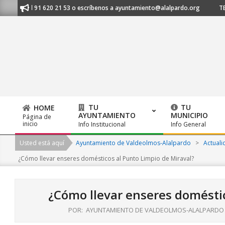
Skip
manos al 91 620 21 53 o escríbenos a ayuntamiento@alalpardo.org
TE E
to
content
TU
TU
HOME
AYUNTAMIENTO
MUNICIPIO
Página de
Primary
inicio
Info Institucional
Info General
Navigation
Usted está aquí
Ayuntamiento de Valdeolmos-Alalpardo
>
Actuali
Menu
¿Cómo llevar enseres domésticos al Punto Limpio de Miraval?
¿Cómo llevar enseres doméstic
POR:
AYUNTAMIENTO DE VALDEOLMOS-ALALPARDO