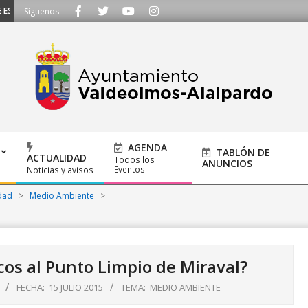
SCUCHAMOS - Llámanos al 91 620 21 53 o escríbenos a ayuntamiento@alalpar
Síguenos
AGENDA
TABLÓN DE
ACTUALIDAD
Todos los
ANUNCIOS
Eventos
Noticias y avisos
dad
>
Medio Ambiente
>
os al Punto Limpio de Miraval?
FECHA:
15 JULIO 2015
TEMA:
MEDIO AMBIENTE