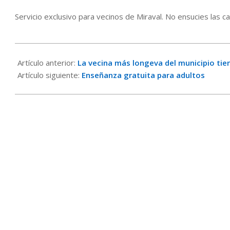
Servicio exclusivo para vecinos de Miraval. No ensucies las c
2015-
07-
Artículo anterior:
La vecina más longeva del municipio tie
15
Artículo siguiente:
Enseñanza gratuita para adultos