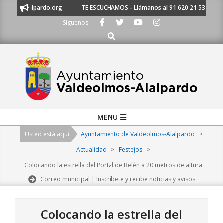
Skip
iento@alalpardo.org
TE ESCUCHAMOS - Llámanos al 91 620 21 53 o escrí
to
Síguenos
content
Buscar
Primary
MENU
Navigation
Usted está aquí
Ayuntamiento de Valdeolmos-Alalpardo
>
Menu
Actualidad
>
Festejos
>
Colocando la estrella del Portal de Belén a 20 metros de altura
Correo municipal | Inscríbete y recibe noticias y avisos
Colocando la estrella del