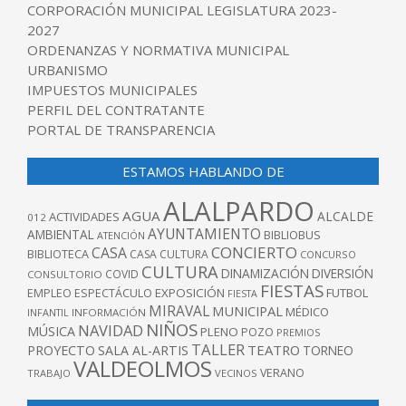
CORPORACIÓN MUNICIPAL LEGISLATURA 2023-
2027
ORDENANZAS Y NORMATIVA MUNICIPAL
URBANISMO
IMPUESTOS MUNICIPALES
PERFIL DEL CONTRATANTE
PORTAL DE TRANSPARENCIA
ESTAMOS HABLANDO DE
ALALPARDO
AGUA
ALCALDE
ACTIVIDADES
012
AYUNTAMIENTO
AMBIENTAL
BIBLIOBUS
ATENCIÓN
CONCIERTO
CASA
BIBLIOTECA
CASA CULTURA
CONCURSO
CULTURA
DINAMIZACIÓN
DIVERSIÓN
COVID
CONSULTORIO
FIESTAS
EXPOSICIÓN
FUTBOL
EMPLEO
ESPECTÁCULO
FIESTA
MIRAVAL
MUNICIPAL
MÉDICO
INFANTIL
INFORMACIÓN
NIÑOS
NAVIDAD
MÚSICA
PLENO
POZO
PREMIOS
TALLER
TEATRO
PROYECTO
SALA AL-ARTIS
TORNEO
VALDEOLMOS
VERANO
TRABAJO
VECINOS