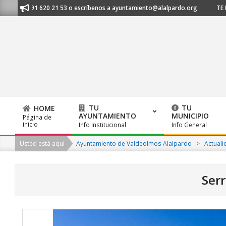
Skip
s al 91 620 21 53 o escríbenos a ayuntamiento@alalpardo.org
TE ESCUC
to
content
TU
TU
HOME
AYUNTAMIENTO
MUNICIPIO
Página de
Primary
inicio
Info Institucional
Info General
Navigation
Usted está aquí
Ayuntamiento de Valdeolmos-Alalpardo
>
Actuali
Menu
Ser