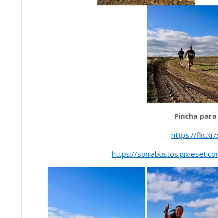
Pincha para
https://flic.
https://soniabustos.pixieset.c