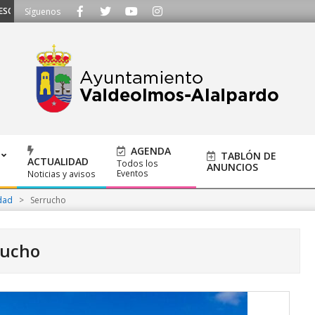
HAMOS - Llámanos al 91 620 21 53 o escríbenos a ayuntamiento@alalpardo.o
Síguenos
AGENDA
TABLÓN DE
ACTUALIDAD
Todos los
ANUNCIOS
Eventos
Noticias y avisos
dad
>
Serrucho
rucho