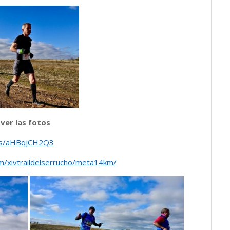
 ver las fotos
kr/s/aHBqjCH2Q3
om/xivtraildelserrucho/meta14km/