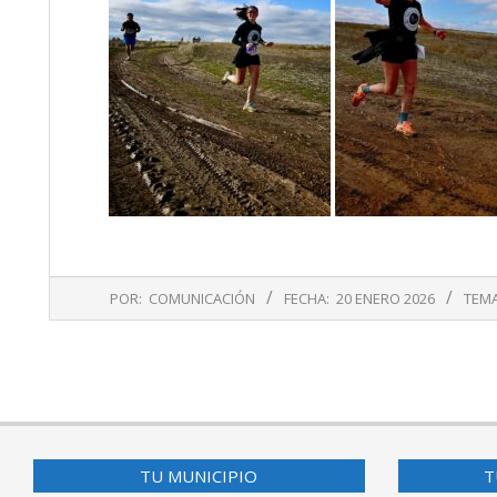
2026-
POR:
COMUNICACIÓN
FECHA:
20 ENERO 2026
TEMA
01-
20
TU MUNICIPIO
T