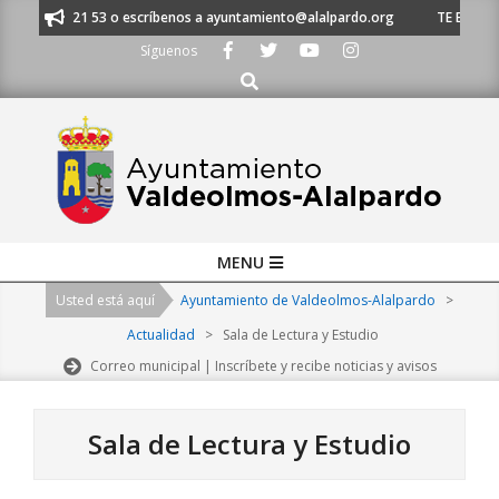
Skip
91 620 21 53 o escríbenos a ayuntamiento@alalpardo.org
TE ESCUCHAMOS
to
Síguenos
content
Buscar
Primary
MENU
Navigation
Usted está aquí
Ayuntamiento de Valdeolmos-Alalpardo
>
Menu
Actualidad
>
Sala de Lectura y Estudio
Correo municipal | Inscríbete y recibe noticias y avisos
Sala de Lectura y Estudio