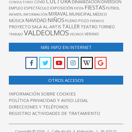
CULTURA
DINAMIZACIÓN
DIVERSIÓN
COVID
CONSULTORIO
FIESTAS
EXPOSICIÓN
FUTBOL
EMPLEO
ESPECTÁCULO
FIESTA
MIRAVAL
MUNICIPAL
MÉDICO
INFANTIL
INFORMACIÓN
NIÑOS
NAVIDAD
MÚSICA
PLENO
POZO
PREMIOS
TALLER
TEATRO
PROYECTO
SALA AL-ARTIS
TORNEO
VALDEOLMOS
VERANO
TRABAJO
VECINOS
MÁS INFO EN INTERNET
OTROS ACCESOS
INFORMACIÓN SOBRE COOKIES
POLÍTICA PRIVACIDAD Y AVISO LEGAL
DIRECCIONES Y TELÉFONOS
REGISTRO ACTIVIDADES DE TRATAMIENTO
Copyright © 2026 | Calle Alcalá, 4. Alalpardo | 91 620 21