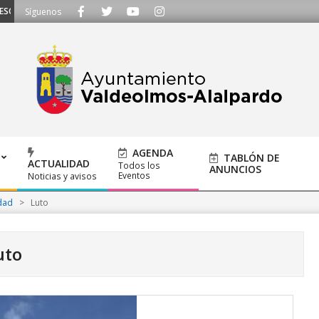
UCHAMOS - Llámanos al 91 620 21 53 o escríbenos a ayuntamiento@alalpardo
Síguenos
AGENDA
TABLÓN DE
ACTUALIDAD
Todos los
ANUNCIOS
Eventos
Noticias y avisos
dad
>
Luto
uto