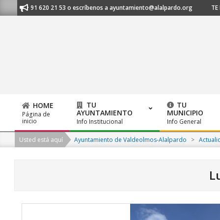
Skip
nos al 91 620 21 53 o escríbenos a ayuntamiento@alalpardo.org
TE ESC
to
content
TU
TU
HOME
AYUNTAMIENTO
MUNICIPIO
Página de
Primary
inicio
Info Institucional
Info General
Navigation
Usted está aquí
Ayuntamiento de Valdeolmos-Alalpardo
>
Actuali
Menu
L