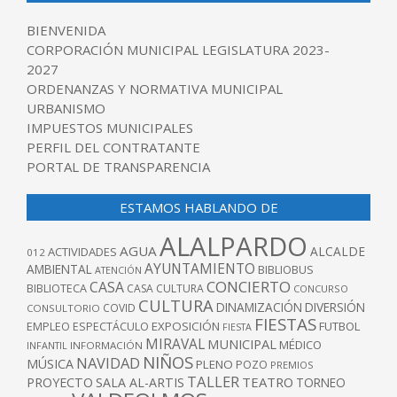
BIENVENIDA
CORPORACIÓN MUNICIPAL LEGISLATURA 2023-
2027
ORDENANZAS Y NORMATIVA MUNICIPAL
URBANISMO
IMPUESTOS MUNICIPALES
PERFIL DEL CONTRATANTE
PORTAL DE TRANSPARENCIA
ESTAMOS HABLANDO DE
ALALPARDO
AGUA
ALCALDE
ACTIVIDADES
012
AYUNTAMIENTO
AMBIENTAL
BIBLIOBUS
ATENCIÓN
CONCIERTO
CASA
BIBLIOTECA
CASA CULTURA
CONCURSO
CULTURA
DINAMIZACIÓN
DIVERSIÓN
COVID
CONSULTORIO
FIESTAS
EXPOSICIÓN
FUTBOL
EMPLEO
ESPECTÁCULO
FIESTA
MIRAVAL
MUNICIPAL
MÉDICO
INFANTIL
INFORMACIÓN
NIÑOS
NAVIDAD
MÚSICA
PLENO
POZO
PREMIOS
TALLER
TEATRO
PROYECTO
SALA AL-ARTIS
TORNEO