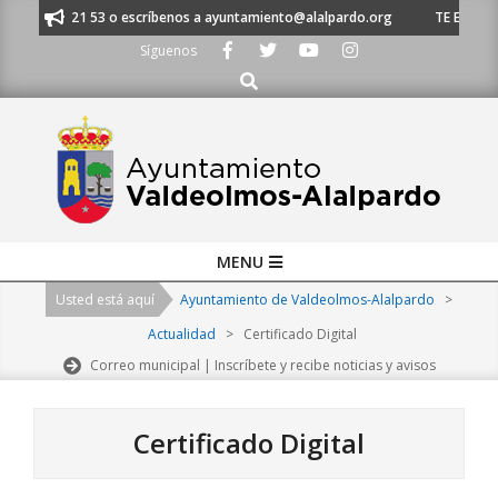
Skip
1 620 21 53 o escríbenos a ayuntamiento@alalpardo.org
TE ESCUCHAMOS
to
Síguenos
content
Buscar
Primary
MENU
Navigation
Usted está aquí
Ayuntamiento de Valdeolmos-Alalpardo
>
Menu
Actualidad
>
Certificado Digital
Correo municipal | Inscríbete y recibe noticias y avisos
Certificado Digital