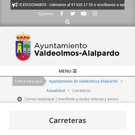
Skip
TE ESCUCHAMOS - Llámanos al 91 620 21 53 o escríbenos a ayuntamien
to
Síguenos
content
Buscar
Primary
MENU
Navigation
Usted está aquí
Ayuntamiento de Valdeolmos-Alalpardo
>
Menu
Actualidad
>
Carreteras
Correo municipal | Inscríbete y recibe noticias y avisos
Carreteras