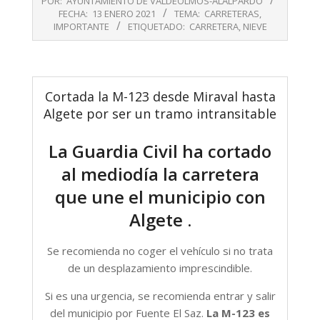
POR:
AYUNTAMIENTO DE VALDEOLMOS-ALALPARDO
01-
FECHA:
13 ENERO 2021
TEMA:
CARRETERAS
,
13
IMPORTANTE
ETIQUETADO:
CARRETERA
,
NIEVE
Cortada la M-123 desde Miraval hasta
Algete por ser un tramo intransitable
La Guardia Civil ha cortado
al mediodía la carretera
que une el municipio con
Algete .
Se recomienda no coger el vehículo si no trata
de un desplazamiento imprescindible.
Si es una urgencia, se recomienda entrar y salir
del municipio por Fuente El Saz.
La M-123 es