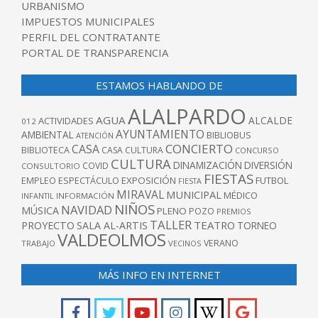
URBANISMO
IMPUESTOS MUNICIPALES
PERFIL DEL CONTRATANTE
PORTAL DE TRANSPARENCIA
ESTAMOS HABLANDO DE
ALALPARDO
AGUA
ALCALDE
ACTIVIDADES
012
AYUNTAMIENTO
AMBIENTAL
BIBLIOBUS
ATENCIÓN
CONCIERTO
CASA
BIBLIOTECA
CASA CULTURA
CONCURSO
CULTURA
DINAMIZACIÓN
DIVERSIÓN
COVID
CONSULTORIO
FIESTAS
EXPOSICIÓN
FUTBOL
EMPLEO
ESPECTÁCULO
FIESTA
MIRAVAL
MUNICIPAL
MÉDICO
INFANTIL
INFORMACIÓN
NIÑOS
NAVIDAD
MÚSICA
PLENO
POZO
PREMIOS
TALLER
TEATRO
PROYECTO
SALA AL-ARTIS
TORNEO
VALDEOLMOS
VERANO
TRABAJO
VECINOS
MÁS INFO EN INTERNET