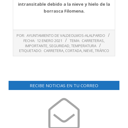
intransitable debido a la nieve y hielo de la
borrasca Filomena.
2021-
POR:
AYUNTAMIENTO DE VALDEOLMOS-ALALPARDO
01-
FECHA:
12 ENERO 2021
TEMA:
CARRETERAS
,
12
IMPORTANTE
,
SEGURIDAD
,
TEMPERATURA
ETIQUETADO:
CARRETERA
,
CORTADA
,
NIEVE
,
TRÁFICO
RECIBE NOTICIAS EN TU CORREO