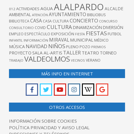
ALALPARDO
AGUA
ALCALDE
ACTIVIDADES
012
AYUNTAMIENTO
AMBIENTAL
BIBLIOBUS
ATENCIÓN
CONCIERTO
CASA
BIBLIOTECA
CASA CULTURA
CONCURSO
CULTURA
DINAMIZACIÓN
DIVERSIÓN
COVID
CONSULTORIO
FIESTAS
EXPOSICIÓN
FUTBOL
EMPLEO
ESPECTÁCULO
FIESTA
MIRAVAL
MUNICIPAL
MÉDICO
INFANTIL
INFORMACIÓN
NIÑOS
NAVIDAD
MÚSICA
PLENO
POZO
PREMIOS
TALLER
TEATRO
PROYECTO
SALA AL-ARTIS
TORNEO
VALDEOLMOS
VERANO
TRABAJO
VECINOS
MÁS INFO EN INTERNET
OTROS ACCESOS
INFORMACIÓN SOBRE COOKIES
POLÍTICA PRIVACIDAD Y AVISO LEGAL