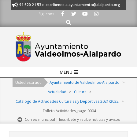
Skip
manos al 91 620 21 53 o escríbenos a ayuntamiento@alalpardo.org
TE 
to
Síguenos
content
Buscar
Primary
MENU
Navigation
Usted está aquí
Ayuntamiento de Valdeolmos-Alalpardo
>
Menu
Actualidad
>
Cultura
>
Catálogo de Actividades Culturales y Deportivas 2021/2022
>
Folleto Actividades_page-0004
Correo municipal | Inscríbete y recibe noticias y avisos