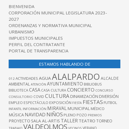
BIENVENIDA
CORPORACIÓN MUNICIPAL LEGISLATURA 2023-
2027
ORDENANZAS Y NORMATIVA MUNICIPAL
URBANISMO
IMPUESTOS MUNICIPALES
PERFIL DEL CONTRATANTE
PORTAL DE TRANSPARENCIA
ESTAMOS HABLANDO DE
ALALPARDO
AGUA
ALCALDE
ACTIVIDADES
012
AYUNTAMIENTO
AMBIENTAL
BIBLIOBUS
ATENCIÓN
CONCIERTO
CASA
BIBLIOTECA
CASA CULTURA
CONCURSO
CULTURA
DINAMIZACIÓN
DIVERSIÓN
COVID
CONSULTORIO
FIESTAS
EXPOSICIÓN
FUTBOL
EMPLEO
ESPECTÁCULO
FIESTA
MIRAVAL
MUNICIPAL
MÉDICO
INFANTIL
INFORMACIÓN
NIÑOS
NAVIDAD
MÚSICA
PLENO
POZO
PREMIOS
TALLER
TEATRO
PROYECTO
SALA AL-ARTIS
TORNEO
VALDEOLMOS
VERANO
TRABAJO
VECINOS