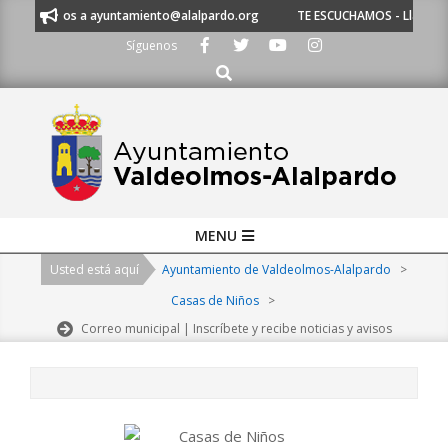
Skip
 o escríbenos a ayuntamiento@alalpardo.org
TE ESCUCHAMOS - Llámanos 
to
Síguenos
content
Buscar
Primary
MENU
Navigation
Usted está aquí
Ayuntamiento de Valdeolmos-Alalpardo
>
Menu
Casas de Niños
>
Correo municipal | Inscríbete y recibe noticias y avisos