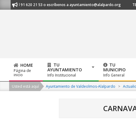
Skip
manos al 91 620 21 53 o escríbenos a ayuntamiento@alalpardo.org
TE 
to
content
TU
TU
HOME
AYUNTAMIENTO
MUNICIPIO
Página de
Primary
inicio
Info Institucional
Info General
Navigation
Usted está aquí
Ayuntamiento de Valdeolmos-Alalpardo
>
Actuali
Menu
CARNAVA