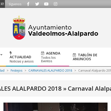
ESCUCHAMOS - Llámanos al 91 620 21 53 o escríbenos a ayuntamiento@alalpar
Síguenos
AGENDA
TABLÓN DE
ACTUALIDAD
Todos los
ANUNCIOS
Eventos
Noticias y avisos
dad
>
Festejos
>
CARNAVALES ALALPARDO 2018
>
Carnaval Alalpardo 20
LES ALALPARDO 2018 »
Carnaval Alalp