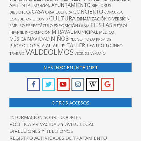
AYUNTAMIENTO
AMBIENTAL
BIBLIOBUS
ATENCIÓN
CONCIERTO
CASA
BIBLIOTECA
CASA CULTURA
CONCURSO
CULTURA
DINAMIZACIÓN
DIVERSIÓN
COVID
CONSULTORIO
FIESTAS
EXPOSICIÓN
FUTBOL
EMPLEO
ESPECTÁCULO
FIESTA
MIRAVAL
MUNICIPAL
MÉDICO
INFANTIL
INFORMACIÓN
NIÑOS
NAVIDAD
MÚSICA
PLENO
POZO
PREMIOS
TALLER
TEATRO
PROYECTO
SALA AL-ARTIS
TORNEO
VALDEOLMOS
VERANO
TRABAJO
VECINOS
MÁS INFO EN INTERNET
OTROS ACCESOS
INFORMACIÓN SOBRE COOKIES
POLÍTICA PRIVACIDAD Y AVISO LEGAL
DIRECCIONES Y TELÉFONOS
REGISTRO ACTIVIDADES DE TRATAMIENTO