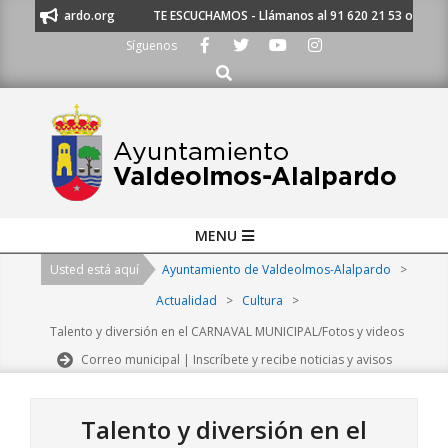
Skip
to@alalpardo.org
TE ESCUCHAMOS - Llámanos al 91 620 21 53 o escríben
to
Síguenos
content
Buscar
Primary
MENU
Navigation
Usted está aquí
Ayuntamiento de Valdeolmos-Alalpardo
>
Menu
Actualidad
>
Cultura
>
Talento y diversión en el CARNAVAL MUNICIPAL/Fotos y videos
Correo municipal | Inscríbete y recibe noticias y avisos
Talento y diversión en el