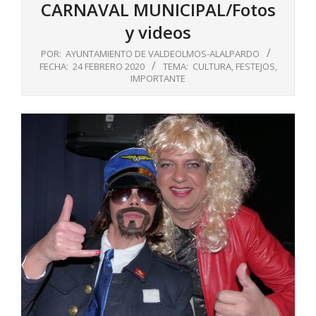
CARNAVAL MUNICIPAL/Fotos
y videos
POR:
AYUNTAMIENTO DE VALDEOLMOS-ALALPARDO
FECHA:
24 FEBRERO 2020
TEMA:
CULTURA
,
FESTEJOS
,
IMPORTANTE