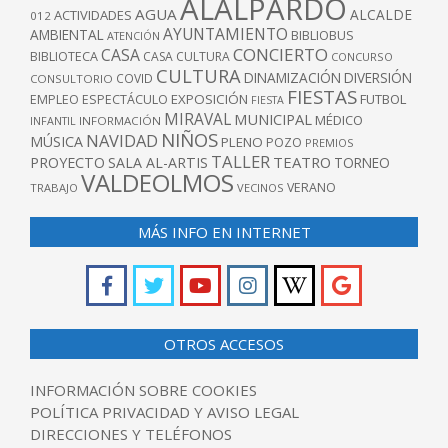
ALALPARDO
AGUA
ALCALDE
ACTIVIDADES
012
AYUNTAMIENTO
AMBIENTAL
BIBLIOBUS
ATENCIÓN
CONCIERTO
CASA
BIBLIOTECA
CASA CULTURA
CONCURSO
CULTURA
DINAMIZACIÓN
DIVERSIÓN
COVID
CONSULTORIO
FIESTAS
EXPOSICIÓN
FUTBOL
EMPLEO
ESPECTÁCULO
FIESTA
MIRAVAL
MUNICIPAL
MÉDICO
INFANTIL
INFORMACIÓN
NIÑOS
NAVIDAD
MÚSICA
PLENO
POZO
PREMIOS
TALLER
TEATRO
PROYECTO
SALA AL-ARTIS
TORNEO
VALDEOLMOS
VERANO
TRABAJO
VECINOS
MÁS INFO EN INTERNET
OTROS ACCESOS
INFORMACIÓN SOBRE COOKIES
POLÍTICA PRIVACIDAD Y AVISO LEGAL
DIRECCIONES Y TELÉFONOS