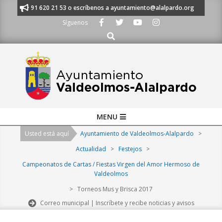
Skip
manos al 91 620 21 53 o escríbenos a ayuntamiento@alalpardo.org
TE E
to
Síguenos
content
Buscar
Primary
MENU
Navigation
Usted está aquí
Ayuntamiento de Valdeolmos-Alalpardo
>
Menu
Actualidad
>
Festejos
>
Campeonatos de Cartas / Fiestas Virgen del Amor Hermoso de
Valdeolmos
>
Torneos Mus y Brisca 2017
Correo municipal | Inscríbete y recibe noticias y avisos