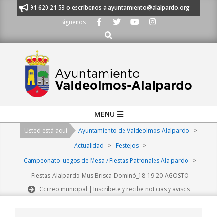
Skip
manos al 91 620 21 53 o escríbenos a ayuntamiento@alalpardo.org
TE E
to
Síguenos
content
Buscar
Primary
MENU
Navigation
Usted está aquí
Ayuntamiento de Valdeolmos-Alalpardo
>
Menu
Actualidad
>
Festejos
>
Campeonato Juegos de Mesa / Fiestas Patronales Alalpardo
>
Fiestas-Alalpardo-Mus-Brisca-Dominó_18-19-20-AGOSTO
Correo municipal | Inscríbete y recibe noticias y avisos