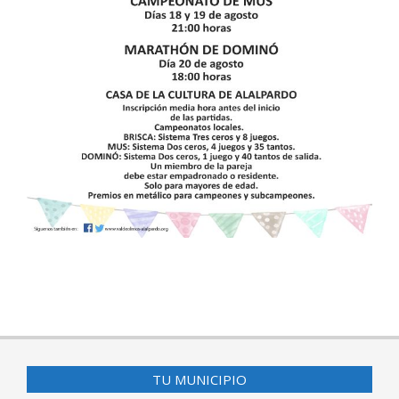
2017-
07-
26
TU MUNICIPIO