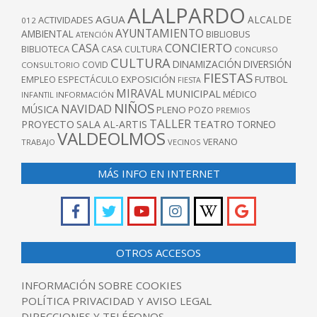
ALALPARDO
AGUA
ALCALDE
ACTIVIDADES
012
AYUNTAMIENTO
AMBIENTAL
BIBLIOBUS
ATENCIÓN
CONCIERTO
CASA
BIBLIOTECA
CASA CULTURA
CONCURSO
CULTURA
DINAMIZACIÓN
DIVERSIÓN
COVID
CONSULTORIO
FIESTAS
EXPOSICIÓN
FUTBOL
EMPLEO
ESPECTÁCULO
FIESTA
MIRAVAL
MUNICIPAL
MÉDICO
INFANTIL
INFORMACIÓN
NIÑOS
NAVIDAD
MÚSICA
PLENO
POZO
PREMIOS
TALLER
TEATRO
PROYECTO
SALA AL-ARTIS
TORNEO
VALDEOLMOS
VERANO
TRABAJO
VECINOS
MÁS INFO EN INTERNET
OTROS ACCESOS
INFORMACIÓN SOBRE COOKIES
POLÍTICA PRIVACIDAD Y AVISO LEGAL
DIRECCIONES Y TELÉFONOS