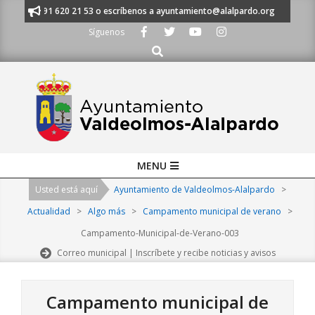
Skip
anos al 91 620 21 53 o escríbenos a ayuntamiento@alalpardo.org
TE E
to
Síguenos
content
Buscar
Primary
MENU
Navigation
Usted está aquí
Ayuntamiento de Valdeolmos-Alalpardo
>
Menu
Actualidad
>
Algo más
>
Campamento municipal de verano
>
Campamento-Municipal-de-Verano-003
Correo municipal | Inscríbete y recibe noticias y avisos
Campamento municipal de