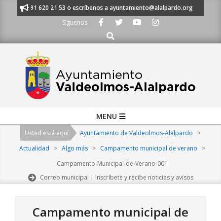
Skip
anos al 91 620 21 53 o escríbenos a ayuntamiento@alalpardo.org
TE E
to
Síguenos
content
Buscar
Primary
MENU
Navigation
Usted está aquí
Ayuntamiento de Valdeolmos-Alalpardo
>
Menu
Actualidad
>
Algo más
>
Campamento municipal de verano
>
Campamento-Municipal-de-Verano-001
Correo municipal | Inscríbete y recibe noticias y avisos
Campamento municipal de