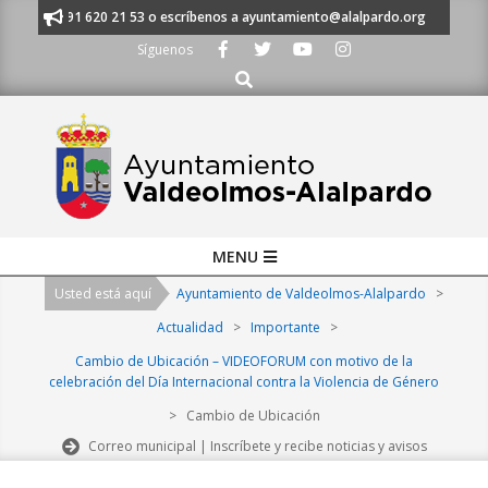
Skip
anos al 91 620 21 53 o escríbenos a ayuntamiento@alalpardo.org
TE E
to
Síguenos
content
Buscar
Primary
MENU
Navigation
Usted está aquí
Ayuntamiento de Valdeolmos-Alalpardo
>
Menu
Actualidad
>
Importante
>
Cambio de Ubicación – VIDEOFORUM con motivo de la
celebración del Día Internacional contra la Violencia de Género
>
Cambio de Ubicación
Correo municipal | Inscríbete y recibe noticias y avisos