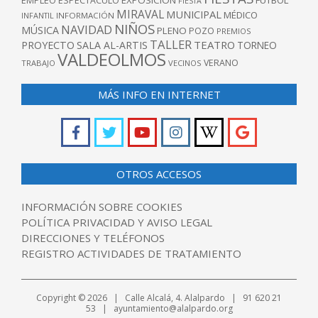
EXPOSICIÓN
FUTBOL
EMPLEO
ESPECTÁCULO
FIESTA
MIRAVAL
MUNICIPAL
MÉDICO
INFANTIL
INFORMACIÓN
NIÑOS
NAVIDAD
MÚSICA
PLENO
POZO
PREMIOS
TALLER
TEATRO
PROYECTO
SALA AL-ARTIS
TORNEO
VALDEOLMOS
VERANO
TRABAJO
VECINOS
MÁS INFO EN INTERNET
OTROS ACCESOS
INFORMACIÓN SOBRE COOKIES
POLÍTICA PRIVACIDAD Y AVISO LEGAL
DIRECCIONES Y TELÉFONOS
REGISTRO ACTIVIDADES DE TRATAMIENTO
Copyright © 2026 | Calle Alcalá, 4. Alalpardo | 91 620 21
53 | ayuntamiento@alalpardo.org