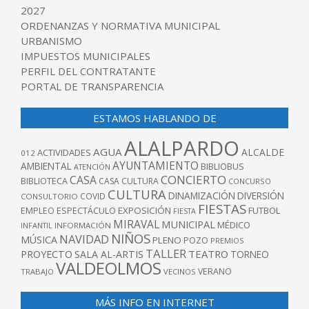
2027
ORDENANZAS Y NORMATIVA MUNICIPAL
URBANISMO
IMPUESTOS MUNICIPALES
PERFIL DEL CONTRATANTE
PORTAL DE TRANSPARENCIA
ESTAMOS HABLANDO DE
ALALPARDO
AGUA
ALCALDE
ACTIVIDADES
012
AYUNTAMIENTO
AMBIENTAL
BIBLIOBUS
ATENCIÓN
CONCIERTO
CASA
BIBLIOTECA
CASA CULTURA
CONCURSO
CULTURA
DINAMIZACIÓN
DIVERSIÓN
COVID
CONSULTORIO
FIESTAS
EXPOSICIÓN
FUTBOL
EMPLEO
ESPECTÁCULO
FIESTA
MIRAVAL
MUNICIPAL
MÉDICO
INFANTIL
INFORMACIÓN
NIÑOS
NAVIDAD
MÚSICA
PLENO
POZO
PREMIOS
TALLER
TEATRO
PROYECTO
SALA AL-ARTIS
TORNEO
VALDEOLMOS
VERANO
TRABAJO
VECINOS
MÁS INFO EN INTERNET