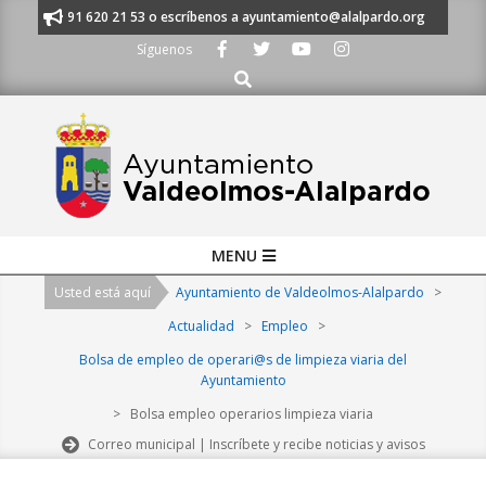
Skip
manos al 91 620 21 53 o escríbenos a ayuntamiento@alalpardo.org
TE 
to
Síguenos
content
Buscar
Primary
MENU
Navigation
Usted está aquí
Ayuntamiento de Valdeolmos-Alalpardo
>
Menu
Actualidad
>
Empleo
>
Bolsa de empleo de operari@s de limpieza viaria del
Ayuntamiento
>
Bolsa empleo operarios limpieza viaria
Correo municipal | Inscríbete y recibe noticias y avisos