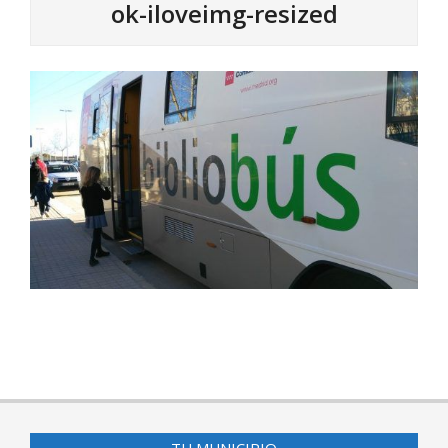
ok-iloveimg-resized
2017-
05-
29