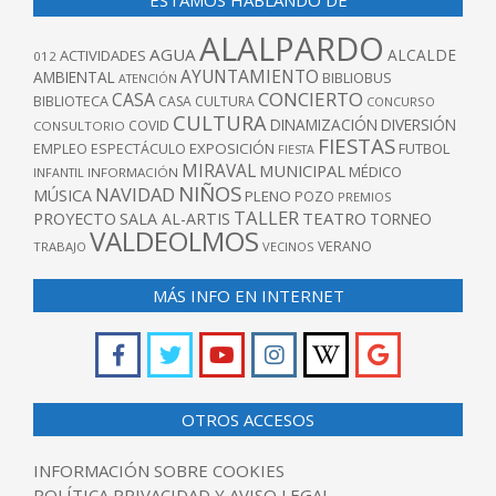
ESTAMOS HABLANDO DE
ALALPARDO
AGUA
ALCALDE
ACTIVIDADES
012
AYUNTAMIENTO
AMBIENTAL
BIBLIOBUS
ATENCIÓN
CONCIERTO
CASA
BIBLIOTECA
CASA CULTURA
CONCURSO
CULTURA
DINAMIZACIÓN
DIVERSIÓN
COVID
CONSULTORIO
FIESTAS
EXPOSICIÓN
FUTBOL
EMPLEO
ESPECTÁCULO
FIESTA
MIRAVAL
MUNICIPAL
MÉDICO
INFANTIL
INFORMACIÓN
NIÑOS
NAVIDAD
MÚSICA
PLENO
POZO
PREMIOS
TALLER
TEATRO
PROYECTO
SALA AL-ARTIS
TORNEO
VALDEOLMOS
VERANO
TRABAJO
VECINOS
MÁS INFO EN INTERNET
OTROS ACCESOS
INFORMACIÓN SOBRE COOKIES
POLÍTICA PRIVACIDAD Y AVISO LEGAL