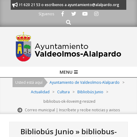
Skip
manos al 91 620 21 53 o escríbenos a ayuntamiento@alalpardo.org
TE E
to
Síguenos
content
Buscar
Primary
MENU
Navigation
Usted está aquí
Ayuntamiento de Valdeolmos-Alalpardo
>
Menu
Actualidad
>
Cultura
>
Bibliobús Junio
>
bibliobus-ok-iloveimg-resized
Correo municipal | Inscríbete y recibe noticias y avisos
Bibliobús Junio »
bibliobus-