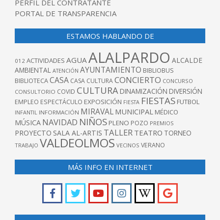
PERFIL DEL CONTRATANTE
PORTAL DE TRANSPARENCIA
ESTAMOS HABLANDO DE
ALALPARDO
AGUA
ALCALDE
ACTIVIDADES
012
AYUNTAMIENTO
AMBIENTAL
BIBLIOBUS
ATENCIÓN
CONCIERTO
CASA
BIBLIOTECA
CASA CULTURA
CONCURSO
CULTURA
DINAMIZACIÓN
DIVERSIÓN
COVID
CONSULTORIO
FIESTAS
EXPOSICIÓN
FUTBOL
EMPLEO
ESPECTÁCULO
FIESTA
MIRAVAL
MUNICIPAL
MÉDICO
INFANTIL
INFORMACIÓN
NIÑOS
NAVIDAD
MÚSICA
PLENO
POZO
PREMIOS
TALLER
TEATRO
PROYECTO
SALA AL-ARTIS
TORNEO
VALDEOLMOS
VERANO
TRABAJO
VECINOS
MÁS INFO EN INTERNET