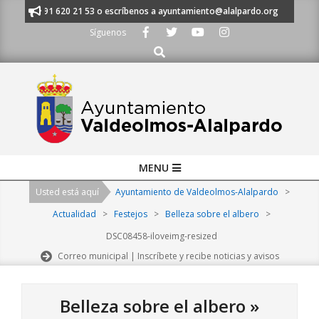
Skip
anos al 91 620 21 53 o escríbenos a ayuntamiento@alalpardo.org
TE E
to
Síguenos
content
Buscar
Primary
MENU
Navigation
Usted está aquí
Ayuntamiento de Valdeolmos-Alalpardo
>
Menu
Actualidad
>
Festejos
>
Belleza sobre el albero
>
DSC08458-iloveimg-resized
Correo municipal | Inscríbete y recibe noticias y avisos
Belleza sobre el albero »