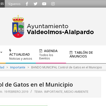
SCUCHAMOS - Llámanos al 91 620 21 53 o escríbenos a ayuntamiento@alalpard
Síguenos
AGENDA
TABLÓN DE
ACTUALIDAD
Todos los
ANUNCIOS
Eventos
Noticias y avisos
dad
>
Importante
>
BANDO MUNICIPAL Control de Gatos en el Municipio
 de Gatos en el Municipio
A:
19 FEBRERO 2019
TEMA:
IMPORTANTE
,
MEDIO AMBIENTE