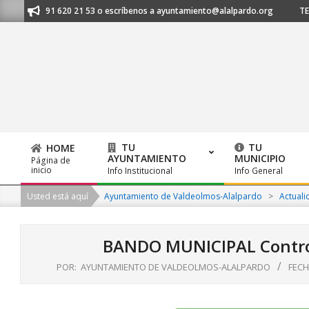
Skip
anos al 91 620 21 53 o escríbenos a ayuntamiento@alalpardo.org
TE E
to
content
TU
TU
HOME
AYUNTAMIENTO
MUNICIPIO
Página de
Primary
inicio
Info Institucional
Info General
Navigation
Usted está aquí
Ayuntamiento de Valdeolmos-Alalpardo
>
Actuali
Menu
BANDO MUNICIPAL Control
POR:
AYUNTAMIENTO DE VALDEOLMOS-ALALPARDO
FECH