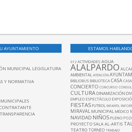
U AYUNTAMIENTO
ESTAMOS HABLAND
AGUA
ACTIVIDADES
012
ALALPARDO
ÓN MUNICIPAL LEGISLATURA
ALCA
AYUNTAM
AMBIENTAL
ATENCIÓN
CASA
BIBLIOBUS
S Y NORMATIVA
BIBLIOTECA
CASA
CONCIERTO
CONCURSO
CONSUL
CULTURA
DINAMIZACIÓN
DI
EXPOSICI
EMPLEO
ESPECTÁCULO
 MUNICIPALES
FIESTAS
FUTBOL
INFANTIL
INFOR
 CONTRATANTE
MIRAVAL
MUNICIPAL
MÉDICO
 TRANSPARENCIA
NIÑOS
NAVIDAD
PLENO
POZ
TA
PROYECTO
SALA AL-ARTIS
TEATRO
TORNEO
TRABAJO