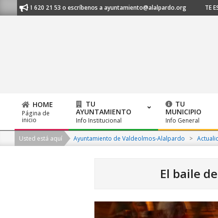
Skip
 al 91 620 21 53 o escríbenos a ayuntamiento@alalpardo.org
TE ESCUCH
to
content
TU
TU
HOME
AYUNTAMIENTO
MUNICIPIO
Página de
Primary
inicio
Info Institucional
Info General
Navigation
Usted está aquí
Ayuntamiento de Valdeolmos-Alalpardo
>
Actuali
Menu
El baile d