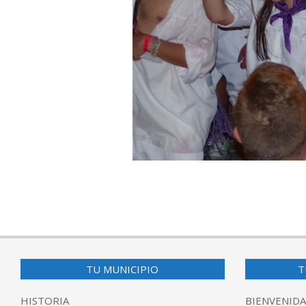
2017-
08-
27
TU MUNICIPIO
T
HISTORIA
BIENVENIDA