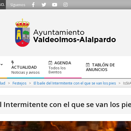
AMOS - Llámanos al 91 620 21 53 o escríbenos a ayuntamiento@alalpardo.or
Síguenos
AGENDA
TABLÓN DE
ACTUALIDAD
Todos los
ANUNCIOS
Eventos
Noticias y avisos
dad
>
Festejos
>
El baile del Intermitente con el que se van los pies
>
IsSIi
el Intermitente con el que se van los pi