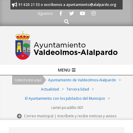
Skip
anos al 91 620 21 53 o escríbenos a ayuntamiento@alalpardo.org
TE E
to
Síguenos
content
Buscar
Primary
MENU
Navigation
Usted está aquí
Ayuntamiento de Valdeolmos-Alalpardo
>
Menu
Actualidad
>
Tercera Edad
>
El Ayuntamiento con los Jubilados del Municipio
>
cartel-picadillo-001
Correo municipal | Inscríbete y recibe noticias y avisos