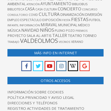
AYUNTAMIENTO
AMBIENTAL
BIBLIOBUS
ATENCIÓN
CONCIERTO
CASA
BIBLIOTECA
CASA CULTURA
CONCURSO
CULTURA
DINAMIZACIÓN
DIVERSIÓN
COVID
CONSULTORIO
FIESTAS
EXPOSICIÓN
FUTBOL
EMPLEO
ESPECTÁCULO
FIESTA
MIRAVAL
MUNICIPAL
MÉDICO
INFANTIL
INFORMACIÓN
NIÑOS
NAVIDAD
MÚSICA
PLENO
POZO
PREMIOS
TALLER
TEATRO
PROYECTO
SALA AL-ARTIS
TORNEO
VALDEOLMOS
VERANO
TRABAJO
VECINOS
MÁS INFO EN INTERNET
OTROS ACCESOS
INFORMACIÓN SOBRE COOKIES
POLÍTICA PRIVACIDAD Y AVISO LEGAL
DIRECCIONES Y TELÉFONOS
REGISTRO ACTIVIDADES DE TRATAMIENTO