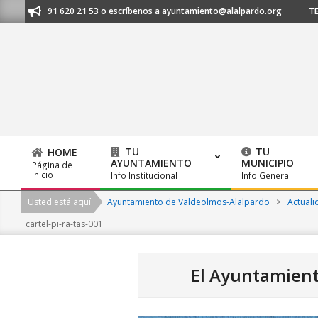
Skip
nos al 91 620 21 53 o escríbenos a ayuntamiento@alalpardo.org
TE ES
to
content
TU
TU
HOME
AYUNTAMIENTO
MUNICIPIO
Página de
Primary
inicio
Info Institucional
Info General
Navigation
Usted está aquí
Ayuntamiento de Valdeolmos-Alalpardo
>
Actuali
Menu
cartel-pi-ra-tas-001
El Ayuntamiento