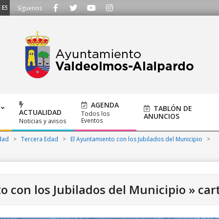
CUCHAMOS - Llámanos al 91 620 21 53 o escríbenos a ayuntamiento@alalpard
Síguenos
AGENDA
TABLÓN DE
ACTUALIDAD
Todos los
ANUNCIOS
Eventos
Noticias y avisos
dad
>
Tercera Edad
>
El Ayuntamiento con los Jubilados del Municipio
>
 con los Jubilados del Municipio »
car