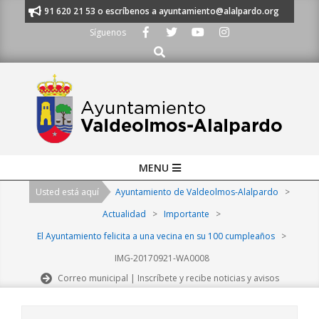
Skip
anos al 91 620 21 53 o escríbenos a ayuntamiento@alalpardo.org
TE E
to
Síguenos
content
Buscar
Primary
MENU
Navigation
Usted está aquí
Ayuntamiento de Valdeolmos-Alalpardo
>
Menu
Actualidad
>
Importante
>
El Ayuntamiento felicita a una vecina en su 100 cumpleaños
>
IMG-20170921-WA0008
Correo municipal | Inscríbete y recibe noticias y avisos