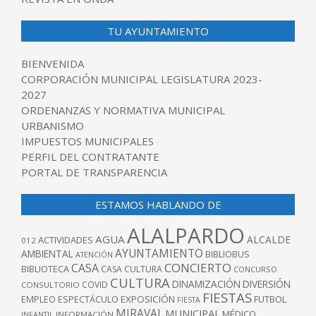
TU AYUNTAMIENTO
BIENVENIDA
CORPORACIÓN MUNICIPAL LEGISLATURA 2023-
2027
ORDENANZAS Y NORMATIVA MUNICIPAL
URBANISMO
IMPUESTOS MUNICIPALES
PERFIL DEL CONTRATANTE
PORTAL DE TRANSPARENCIA
ESTAMOS HABLANDO DE
ALALPARDO
AGUA
ALCALDE
ACTIVIDADES
012
AYUNTAMIENTO
AMBIENTAL
BIBLIOBUS
ATENCIÓN
CONCIERTO
CASA
BIBLIOTECA
CASA CULTURA
CONCURSO
CULTURA
DINAMIZACIÓN
DIVERSIÓN
COVID
CONSULTORIO
FIESTAS
EXPOSICIÓN
FUTBOL
EMPLEO
ESPECTÁCULO
FIESTA
MIRAVAL
MUNICIPAL
MÉDICO
INFANTIL
INFORMACIÓN