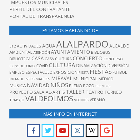
IMPUESTOS MUNICIPALES
PERFIL DEL CONTRATANTE
PORTAL DE TRANSPARENCIA
ESTAMOS HABLANDO DE
ALALPARDO
AGUA
ALCALDE
ACTIVIDADES
012
AYUNTAMIENTO
AMBIENTAL
BIBLIOBUS
ATENCIÓN
CONCIERTO
CASA
BIBLIOTECA
CASA CULTURA
CONCURSO
CULTURA
DINAMIZACIÓN
DIVERSIÓN
COVID
CONSULTORIO
FIESTAS
EXPOSICIÓN
FUTBOL
EMPLEO
ESPECTÁCULO
FIESTA
MIRAVAL
MUNICIPAL
MÉDICO
INFANTIL
INFORMACIÓN
NIÑOS
NAVIDAD
MÚSICA
PLENO
POZO
PREMIOS
TALLER
TEATRO
PROYECTO
SALA AL-ARTIS
TORNEO
VALDEOLMOS
VERANO
TRABAJO
VECINOS
MÁS INFO EN INTERNET