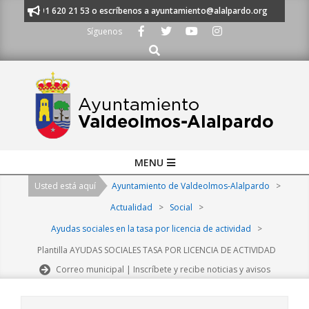
Skip
anos al 91 620 21 53 o escríbenos a ayuntamiento@alalpardo.org
TE E
to
Síguenos
content
Buscar
Primary
MENU
Navigation
Usted está aquí
Ayuntamiento de Valdeolmos-Alalpardo
>
Menu
Actualidad
>
Social
>
Ayudas sociales en la tasa por licencia de actividad
>
Plantilla AYUDAS SOCIALES TASA POR LICENCIA DE ACTIVIDAD
Correo municipal | Inscríbete y recibe noticias y avisos